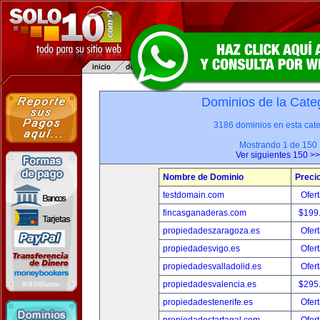
Dominios de la Categ
3186 dominios en esta cate
Mostrando 1 de 150
Ver siguientes 150 >>
Nombre de Dominio
Preci
testdomain.com
Ofert
fincasganaderas.com
$199
propiedadeszaragoza.es
Ofert
propiedadesvigo.es
Ofert
propiedadesvalladolid.es
Ofert
propiedadesvalencia.es
$295
propiedadestenerife.es
Ofert