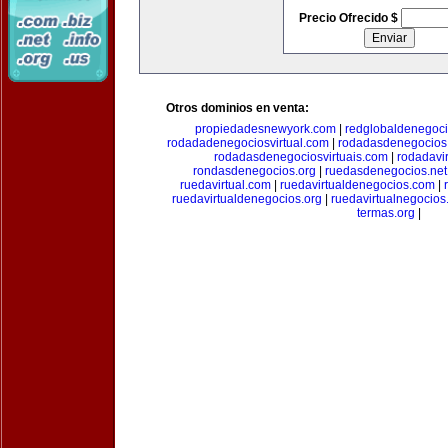
Precio Ofrecido $
Otros dominios en venta:
propiedadesnewyork.com
|
redglobaldenegoc
rodadadenegociosvirtual.com
|
rodadasdenegocios
rodadasdenegociosvirtuais.com
|
rodadavi
rondasdenegocios.org
|
ruedasdenegocios.net
ruedavirtual.com
|
ruedavirtualdenegocios.com
|
ruedavirtualdenegocios.org
|
ruedavirtualnegocios
termas.org
|