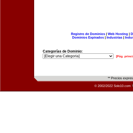
Registro de Dominios
|
Web Hosting
|
D
Dominios Expirados
|
Industrias
|
Indu
Categorías de Dominio:
[Pág. princi
** Precios expre
© 2002/2022 Solo10.com