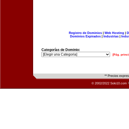
Registro de Dominios
|
Web Hosting
|
D
Dominios Expirados
|
Industrias
|
Indu
Categorías de Dominio:
[Pág. princi
** Precios expre
© 2002/2022 Solo10.com