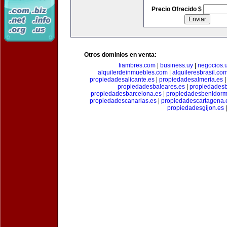
Precio Ofrecido $
Otros dominios en venta:
fiambres.com
|
business.uy
|
negocios.
alquilerdeinmuebles.com
|
alquileresbrasil.co
propiedadesalicante.es
|
propiedadesalmeria.es
propiedadesbaleares.es
|
propiedadesb
propiedadesbarcelona.es
|
propiedadesbenidorm
propiedadescanarias.es
|
propiedadescartagena.
propiedadesgijon.es
|