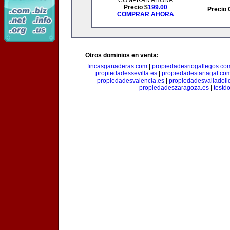
COMPRAR AHORA
Precio $
199.00
Precio 
COMPRAR AHORA
Otros dominios en venta:
fincasganaderas.com
|
propiedadesriogallegos.co
propiedadessevilla.es
|
propiedadestartagal.co
propiedadesvalencia.es
|
propiedadesvalladoli
propiedadeszaragoza.es
|
testd