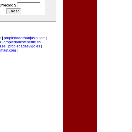
Ofrecido $
m
|
propiedadessanjusto.com
|
m
|
propiedadestenerife.es
|
d.es
|
propiedadesvigo.es
|
omain.com
|