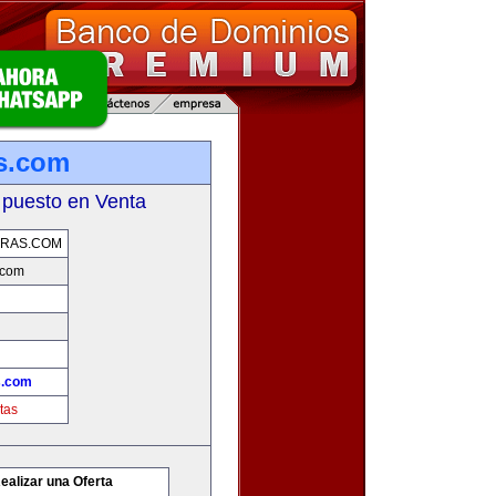
s.com
 puesto en Venta
ERAS.COM
.com
s.com
tas
ealizar una Oferta