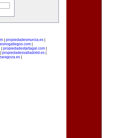
om
|
propiedadesmurcia.es
|
esriogallegos.com
|
s
|
propiedadestartagal.com
|
|
propiedadesvalladolid.es
|
zaragoza.es
|