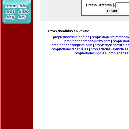
Precio Ofrecido $
Otros dominios en venta:
propiedadesmalaga.es
|
propiedadesmiramar.c
propiedadesreconquista.com
|
propiedad
propiedadessanjusto.com
|
propiedadessevilla.e
propiedadestenerife.es
|
propiedadesvalencia.es
propiedadesvigo.es
|
propiedades