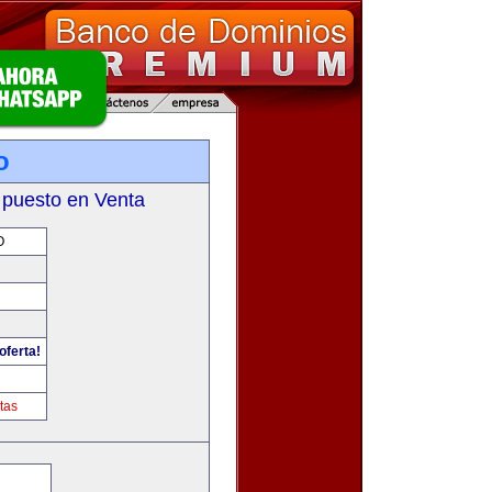
o
 puesto en Venta
O
oferta!
tas