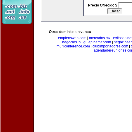
Precio Ofrecido $
Otros dominios en venta:
empleosweb.com
|
mercados.mx
|
exitosos.ne
negocios.io
|
guiapinamar.com
|
negociosa
multiconference.com
|
clubimportadores.com
|
agendadereuniones.co