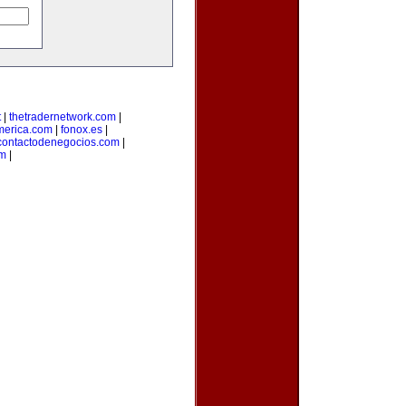
t
|
thetradernetwork.com
|
merica.com
|
fonox.es
|
contactodenegocios.com
|
m
|