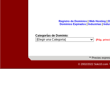
Registro de Dominios
|
Web Hosting
|
D
Dominios Expirados
|
Industrias
|
Indu
Categorías de Dominio:
[Pág. princi
** Precios expre
© 2002/2022 Solo10.com