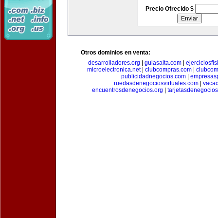
Precio Ofrecido $
Otros dominios en venta:
desarrolladores.org
|
guiasalta.com
|
ejerciciosfi
microelectronica.net
|
clubcompras.com
|
clubcom
publicidadnegocios.com
|
empresas
ruedasdenegociosvirtuales.com
|
vacac
encuentrosdenegocios.org
|
tarjetasdenegocio