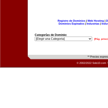
Registro de Dominios
|
Web Hosting
|
D
Dominios Expirados
|
Industrias
|
Indu
Categorías de Dominio:
[Pág. princi
** Precios expre
© 2002/2022 Solo10.com