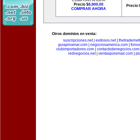
COMPRAR AHORA
Precio $
8,900.00
Precio 
COMPRAR AHORA
Otros dominios en venta:
suscripciones.net
|
exitosos.net
|
thetraderne
guiapinamar.com
|
negociosamerica.com
|
fonox
clubimportadores.com
|
contactodenegocios.com
rednegocios.net
|
ventasporemail.com
|
pl