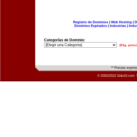
Registro de Dominios
|
Web Hosting
|
D
Dominios Expirados
|
Industrias
|
Indu
Categorías de Dominio:
[Pág. princi
** Precios expre
© 2002/2022 Solo10.com