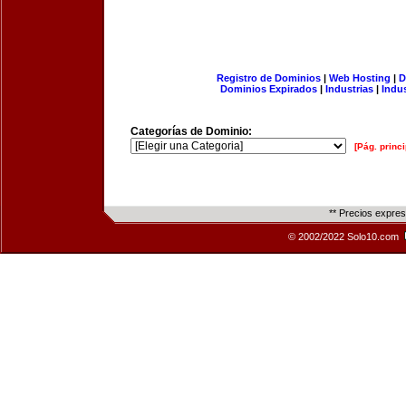
Registro de Dominios
|
Web Hosting
|
D
Dominios Expirados
|
Industrias
|
Indu
Categorías de Dominio:
[Pág. princi
** Precios expre
© 2002/2022 Solo10.com