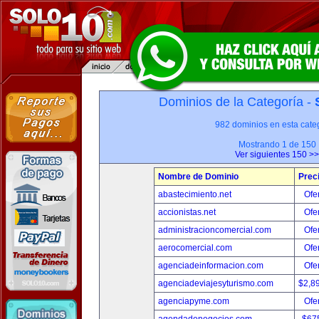
Dominios de la Categoría -
982 dominios en esta categ
Mostrando 1 de 150
Ver siguientes 150 >>
Nombre de Dominio
Prec
abastecimiento.net
Ofer
accionistas.net
Ofer
administracioncomercial.com
Ofer
aerocomercial.com
Ofer
agenciadeinformacion.com
Ofer
agenciadeviajesyturismo.com
$2,8
agenciapyme.com
Ofer