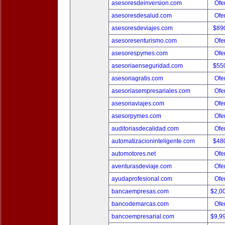
asesoresdeinversion.com
Ofer
asesoresdesalud.com
Ofer
asesoresdeviajes.com
$89
asesoresenturismo.com
Ofer
asesorespymes.com
Ofer
asesoriaenseguridad.com
$55
asesoriagratis.com
Ofer
asesoriasempresariales.com
Ofer
asesoriaviajes.com
Ofer
asesorpymes.com
Ofer
auditoriasdecalidad.com
Ofer
automatizacioninteligente.com
$48
automotores.net
Ofer
aventurasdeviaje.com
Ofer
ayudaprofesional.com
Ofer
bancaempresas.com
$2,0
bancodemarcas.com
Ofer
bancoempresarial.com
$9,9