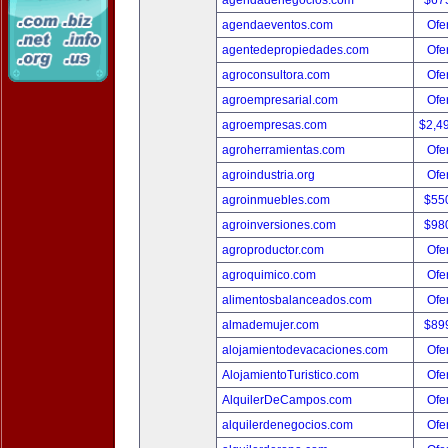
agendadenegocios.com
$67
agendaeventos.com
Ofer
agentedepropiedades.com
Ofer
agroconsultora.com
Ofer
agroempresarial.com
Ofer
agroempresas.com
$2,4
agroherramientas.com
Ofer
agroindustria.org
Ofer
agroinmuebles.com
$55
agroinversiones.com
$98
agroproductor.com
Ofer
agroquimico.com
Ofer
alimentosbalanceados.com
Ofer
almademujer.com
$89
alojamientodevacaciones.com
Ofer
AlojamientoTuristico.com
Ofer
AlquilerDeCampos.com
Ofer
alquilerdenegocios.com
Ofer