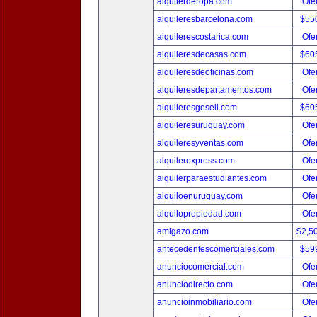
alquilerderopa.com
Ofer
alquileresbarcelona.com
$55
alquilerescostarica.com
Ofer
alquileresdecasas.com
$60
alquileresdeoficinas.com
Ofer
alquileresdepartamentos.com
Ofer
alquileresgesell.com
$60
alquileresuruguay.com
Ofer
alquileresyventas.com
Ofer
alquilerexpress.com
Ofer
alquilerparaestudiantes.com
Ofer
alquiloenuruguay.com
Ofer
alquilopropiedad.com
Ofer
amigazo.com
$2,5
antecedentescomerciales.com
$59
anunciocomercial.com
Ofer
anunciodirecto.com
Ofer
anuncioinmobiliario.com
Ofer