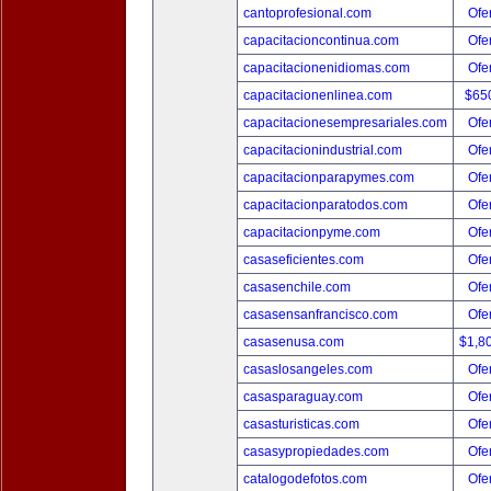
cantoprofesional.com
Ofer
capacitacioncontinua.com
Ofer
capacitacionenidiomas.com
Ofer
capacitacionenlinea.com
$65
capacitacionesempresariales.com
Ofer
capacitacionindustrial.com
Ofer
capacitacionparapymes.com
Ofer
capacitacionparatodos.com
Ofer
capacitacionpyme.com
Ofer
casaseficientes.com
Ofer
casasenchile.com
Ofer
casasensanfrancisco.com
Ofer
casasenusa.com
$1,8
casaslosangeles.com
Ofer
casasparaguay.com
Ofer
casasturisticas.com
Ofer
casasypropiedades.com
Ofer
catalogodefotos.com
Ofer