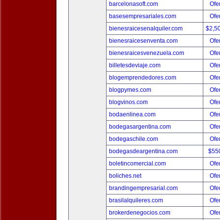
barcelonasoft.com
Ofer
basesempresariales.com
Ofer
bienesraicesenalquiler.com
$2,5
bienesraicesenventa.com
Ofer
bienesraicesvenezuela.com
Ofer
billetesdeviaje.com
Ofer
blogemprendedores.com
Ofer
blogpymes.com
Ofer
blogvinos.com
Ofer
bodaenlinea.com
Ofer
bodegasargentina.com
Ofer
bodegaschile.com
Ofer
bodegasdeargentina.com
$55
boletincomercial.com
Ofer
boliches.net
Ofer
brandingempresarial.com
Ofer
brasilalquileres.com
Ofer
brokerdenegocios.com
Ofer