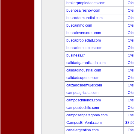
brokerpropiedades.com
Ofer
buenosaireshoy.com
Ofer
buscadormundial.com
Ofer
buscainmo.com
Ofer
buscainversores.com
Ofer
buscapropiedad.com
Ofer
buscarinmuebles.com
Ofer
business.cr
Ofer
calidadgarantizada.com
Ofer
calidadindustrial.com
Ofer
calidadsuperior.com
Ofer
calzadosdemujer.com
Ofer
campoagricola.com
Ofer
camposchilenos.com
Ofer
camposdechile.com
Ofer
camposenpatagonia.com
Ofer
CamposEnVenta.com
$8,5
canalargentina.com
Ofer