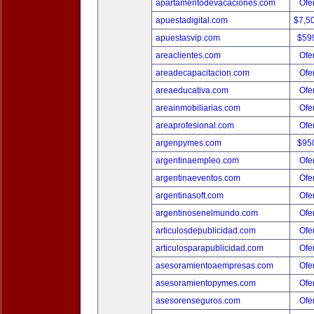
apartamentodevacaciones.com
Ofer
apuestadigital.com
$7,5
apuestasvip.com
$59
areaclientes.com
Ofer
areadecapacitacion.com
Ofer
areaeducativa.com
Ofer
areainmobiliarias.com
Ofer
areaprofesional.com
Ofer
argenpymes.com
$95
argentinaempleo.com
Ofer
argentinaeventos.com
Ofer
argentinasoft.com
Ofer
argentinosenelmundo.com
Ofer
articulosdepublicidad.com
Ofer
articulosparapublicidad.com
Ofer
asesoramientoaempresas.com
Ofer
asesoramientopymes.com
Ofer
asesorenseguros.com
Ofer