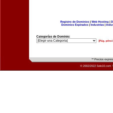
Registro de Dominios
|
Web Hosting
|
D
Dominios Expirados
|
Industrias
|
Indu
Categorías de Dominio:
[Pág. princi
** Precios expre
© 2002/2022 Solo10.com