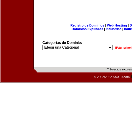
Registro de Dominios
|
Web Hosting
|
D
Dominios Expirados
|
Industrias
|
Indu
Categorías de Dominio:
[Pág. princi
** Precios expre
© 2002/2022 Solo10.com