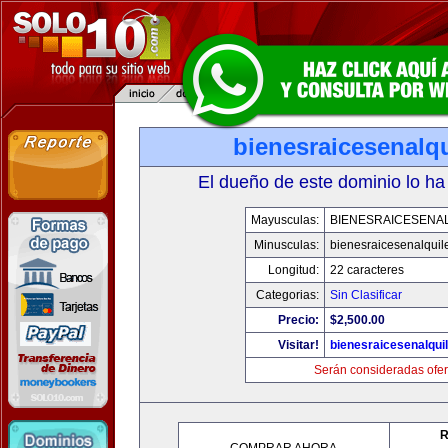
bienesraicesenalq
El dueño de este dominio lo ha
Mayusculas:
BIENESRAICESENA
Minusculas:
bienesraicesenalquil
Longitud:
22 caracteres
Categorias:
Sin Clasificar
Precio:
$2,500.00
Visitar!
bienesraicesenalqui
Serán consideradas ofer
R