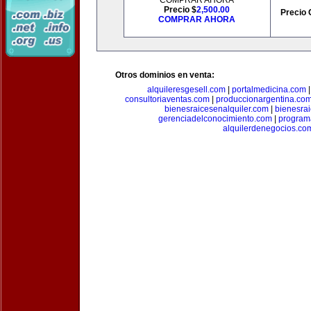
COMPRAR AHORA
Precio $
2,500.00
Precio 
COMPRAR AHORA
Otros dominios en venta:
alquileresgesell.com
|
portalmedicina.com
consultoriaventas.com
|
produccionargentina.co
bienesraicesenalquiler.com
|
bienesra
gerenciadelconocimiento.com
|
program
alquilerdenegocios.co