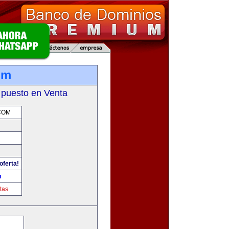
om
 puesto en Venta
COM
oferta!
m
tas