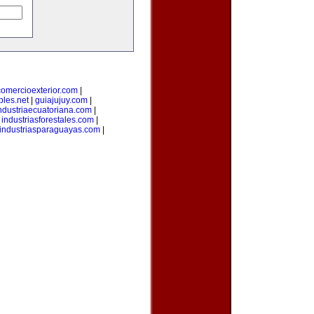
comercioexterior.com
|
les.net
|
guiajujuy.com
|
ndustriaecuatoriana.com
|
|
industriasforestales.com
|
industriasparaguayas.com
|