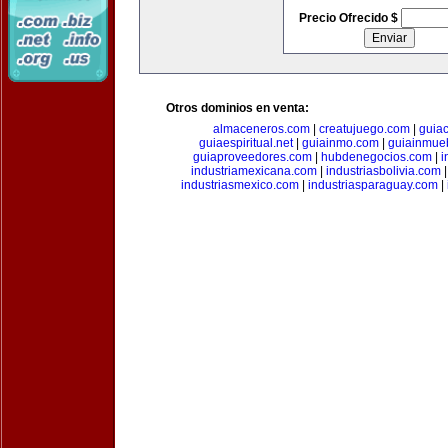
Precio Ofrecido $
Otros dominios en venta:
almaceneros.com
|
creatujuego.com
|
guia
guiaespiritual.net
|
guiainmo.com
|
guiainmueb
guiaproveedores.com
|
hubdenegocios.com
|
i
industriamexicana.com
|
industriasbolivia.com
industriasmexico.com
|
industriasparaguay.com
|