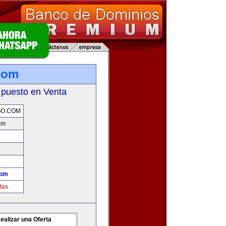
com
 puesto en Venta
GO.COM
om
com
tas
ealizar una Oferta