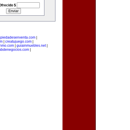
Ofrecido $
opiedadesenventa.com
|
om
|
creatujuego.com
|
inmo.com
|
guiainmuebles.net
|
ubdenegocios.com
|