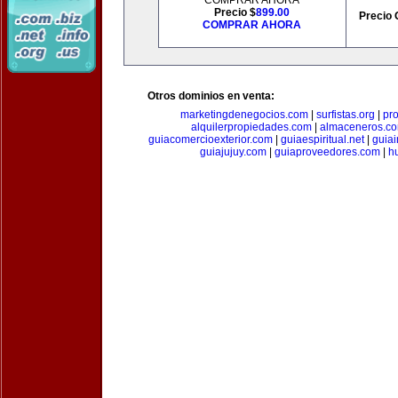
COMPRAR AHORA
Precio $
899.00
Precio 
COMPRAR AHORA
Otros dominios en venta:
marketingdenegocios.com
|
surfistas.org
|
pr
alquilerpropiedades.com
|
almaceneros.c
guiacomercioexterior.com
|
guiaespiritual.net
|
guia
guiajujuy.com
|
guiaproveedores.com
|
h