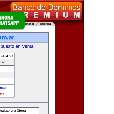
om.ar
 puesto en Venta
.COM.AR
m.ar
om.ar
tas
ealizar una Oferta