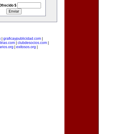
Ofrecido $
g
|
graficaypublicidad.com
|
trias.com
|
clubdesocios.com
|
arios.org
|
exitosos.org
|