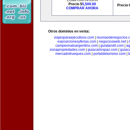
COMPRAR AHORA
Precio $
5,500.00
Precio 
COMPRAR AHORA
Otros dominios en venta:
viajesparaejecutivos.com
|
reuniaodenegocios.
exposicionesyferias.com
|
negociosweb.net
|
campeonatoargentino.com
|
guiatandil.com
|
ag
zonapropiedades.com
|
guiacarlospaz.com
|
guiac
mercadotrueques.com
|
portaldeturismo.com
|
b