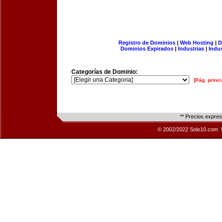
Registro de Dominios
|
Web Hosting
|
D
Dominios Expirados
|
Industrias
|
Indu
Categorías de Dominio:
[Pág. princi
** Precios expre
© 2002/2022 Solo10.com