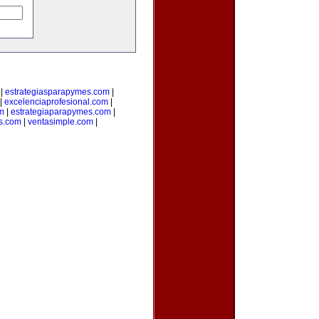
|
estrategiasparapymes.com
|
|
excelenciaprofesional.com
|
om
|
estrategiaparapymes.com
|
s.com
|
ventasimple.com
|