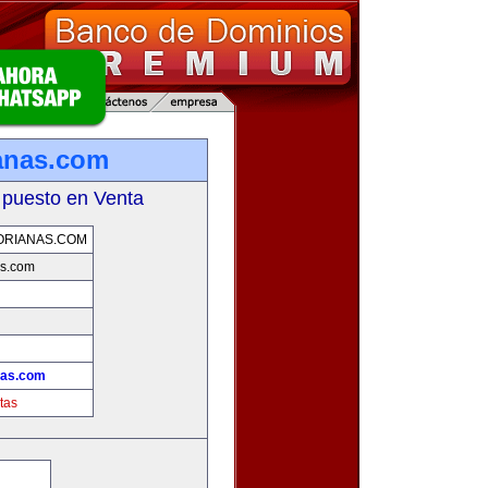
ianas.com
 puesto en Venta
ORIANAS.COM
as.com
nas.com
tas