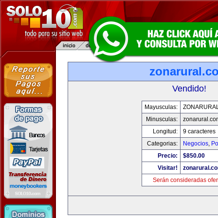
zonarural.c
Vendido!
Mayusculas:
ZONARURA
Minusculas:
zonarural.co
Longitud:
9 caracteres
Categorias:
Negocios
,
Po
Precio:
$850.00
Visitar!
zonarural.c
Serán consideradas ofer