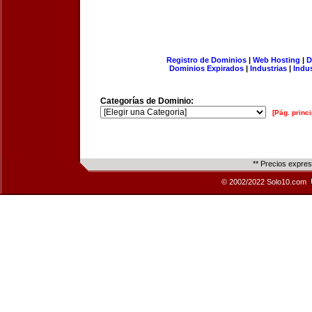
Registro de Dominios
|
Web Hosting
|
D
Dominios Expirados
|
Industrias
|
Indu
Categorías de Dominio:
[Pág. princi
** Precios expre
© 2002/2022 Solo10.com