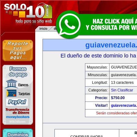
guiavenezuela
El dueño de este dominio lo ha
Mayusculas:
GUIAVENEZUE
Minusculas:
guiavenezuela
Longitud:
13 caracteres
Categorias:
Sin Clasificar
Precio:
$750.00
Visitar!
guiavenezuela
Serán consideradas ofer
R