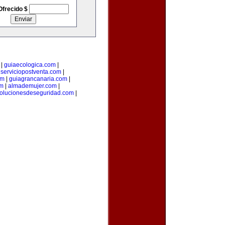
Ofrecido $
|
guiaecologica.com
|
|
serviciopostventa.com
|
om
|
guiagrancanaria.com
|
om
|
almademujer.com
|
olucionesdeseguridad.com
|