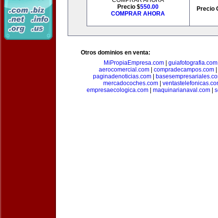
COMPRAR AHORA
Precio $
550.00
Precio 
COMPRAR AHORA
Otros dominios en venta:
MiPropiaEmpresa.com
|
guiafotografia.com
aerocomercial.com
|
compradecampos.com
paginadenoticias.com
|
basesempresariales.c
mercadocoches.com
|
ventastelefonicas.c
empresaecologica.com
|
maquinarianaval.com
|
s