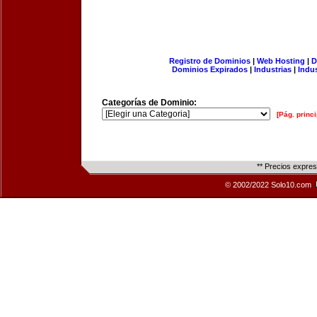
Registro de Dominios
|
Web Hosting
|
D
Dominios Expirados
|
Industrias
|
Indu
Categorías de Dominio:
[Pág. princi
** Precios expre
© 2002/2022 Solo10.com