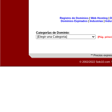
Registro de Dominios
|
Web Hosting
|
D
Dominios Expirados
|
Industrias
|
Indu
Categorías de Dominio:
[Pág. princi
** Precios expre
© 2002/2022 Solo10.com