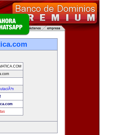
tica.com
MATICA.COM
ca.com
utaciÃ³n
!
ica.com
tas