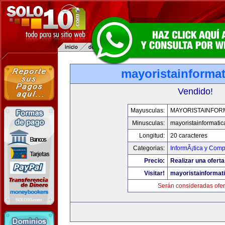
mayoristainforma
Vendido!
Mayusculas:
MAYORISTAINFOR
Minusculas:
mayoristainformati
Longitud:
20 caracteres
Categorias:
InformÃ¡tica y Comp
Precio:
Realizar una oferta
Visitar!
mayoristainformat
Serán consideradas ofer