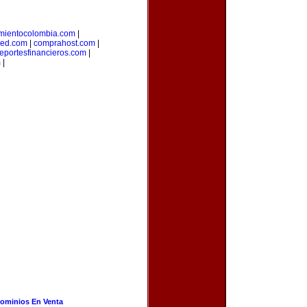
mientocolombia.com
|
red.com
|
comprahost.com
|
reportesfinancieros.com
|
m
|
ominios En Venta