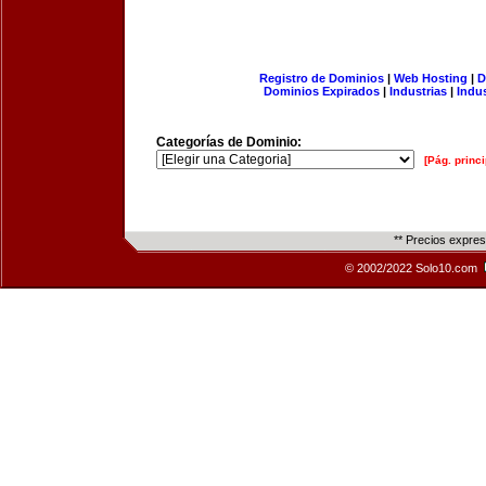
Registro de Dominios
|
Web Hosting
|
D
Dominios Expirados
|
Industrias
|
Indu
Categorías de Dominio:
[Pág. princi
** Precios expre
© 2002/2022 Solo10.com