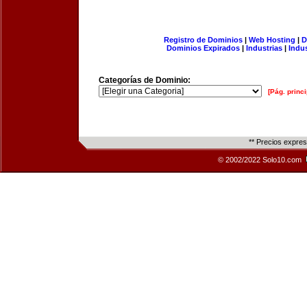
Registro de Dominios
|
Web Hosting
|
D
Dominios Expirados
|
Industrias
|
Indu
Categorías de Dominio:
[Pág. princi
** Precios expre
© 2002/2022 Solo10.com