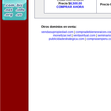
COMPRAR AHORA
Precio $
8,500.00
Precio 
COMPRAR AHORA
Otros dominios en venta:
vendasupropiedad.com
|
compradebienesraices.c
monetizar.net
|
ventavirtual.com
|
seminari
publicidadestrategica.com
|
comprasenperu.c