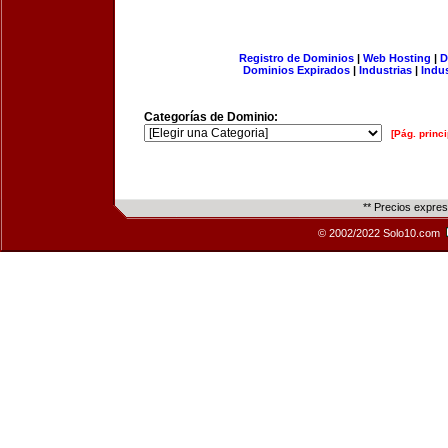
Registro de Dominios
|
Web Hosting
|
D
Dominios Expirados
|
Industrias
|
Indu
Categorías de Dominio:
[Pág. princi
** Precios expre
© 2002/2022 Solo10.com