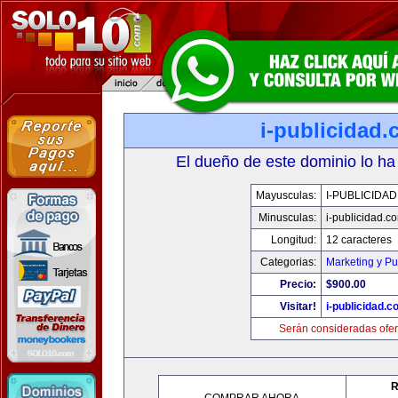
i-publicidad
El dueño de este dominio lo ha
Mayusculas:
I-PUBLICIDA
Minusculas:
i-publicidad.c
Longitud:
12 caracteres
Categorias:
Marketing y Pu
Precio:
$900.00
Visitar!
i-publicidad.c
Serán consideradas ofer
R