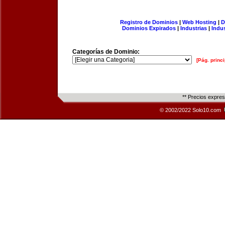
Registro de Dominios
|
Web Hosting
|
D
Dominios Expirados
|
Industrias
|
Indu
Categorías de Dominio:
[Pág. princi
** Precios expre
© 2002/2022 Solo10.com