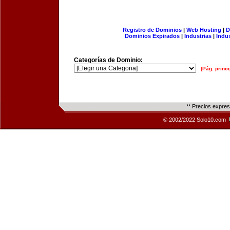
Registro de Dominios
|
Web Hosting
|
D
Dominios Expirados
|
Industrias
|
Indu
Categorías de Dominio:
[Pág. princi
** Precios expre
© 2002/2022 Solo10.com