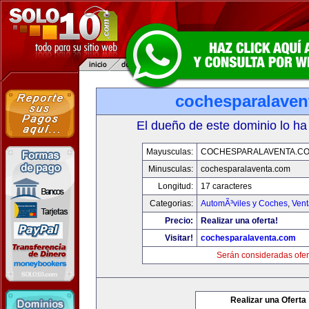
cochesparalaven
El dueño de este dominio lo ha
Mayusculas:
COCHESPARALAVENTA.C
Minusculas:
cochesparalaventa.com
Longitud:
17 caracteres
Categorias:
AutomÃ³viles y Coches
,
Vent
Precio:
Realizar una oferta!
Visitar!
cochesparalaventa.com
Serán consideradas ofer
Realizar una Oferta