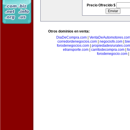
Precio Ofrecido $
Otros dominios en venta:
DiaDeCompra.com
|
VentaDeAutomotores.co
corredordenegocios.com
|
negociofx.com
|
bi
forodenegocios.com
|
propiedadesrurales.co
etransporte.com
|
carritodecompra.com
|
f
forodenegocio.com
|