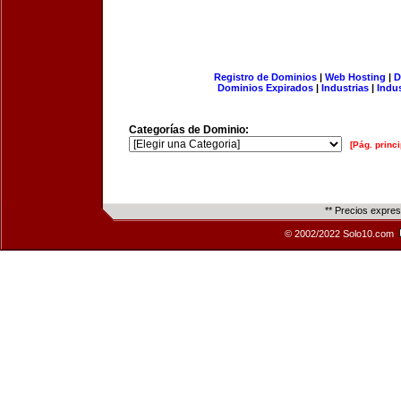
Registro de Dominios
|
Web Hosting
|
D
Dominios Expirados
|
Industrias
|
Indu
Categorías de Dominio:
[Pág. princi
** Precios expre
© 2002/2022 Solo10.com